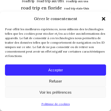
roadtrip
road trip aux USA
roadtrip aux usa
road trip en floride
road trip etats-Unis
roadtrip floride
Gérer le consentement
road trip floride
road trip USA
roadtrip usa
Pour offrir les meilleures expériences, nous utilisons des technologies
telles que les cookies pour stocker et/ou accéder aux informations des
usa
southwest florida
appareils. Le fait de consentir à ces technologies nous permettra de
universal studios
traiter des données telles que le comportement de navigation ou les ID
vacances en floride
vivre aux usa
uniques sur ce site. Le fait de ne pas consentir ou de retirer son
consentement peut avoir un effet négatif sur certaines caractéristiques
vivre en floride
à faire en floride
et fonctions.
FOLLOW US
Accepter
Refuser
Voir les préférences
Politique de cookies