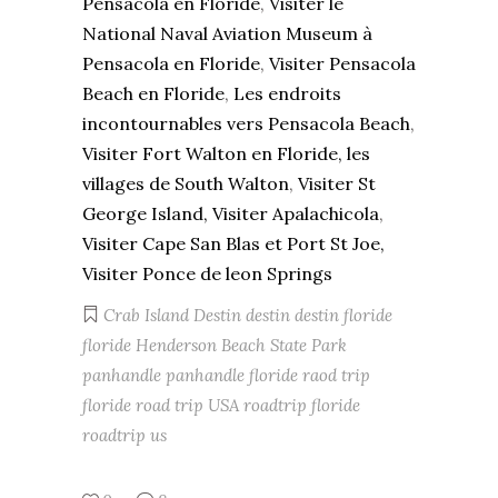
Pensacola en Floride
,
Visiter le
National Naval Aviation Museum à
Pensacola en Floride
,
Visiter Pensacola
Beach en Floride
,
Les endroits
incontournables vers Pensacola Beach
,
Visiter Fort Walton en Floride,
les
villages de South Walton
,
Visiter St
George Island,
Visiter Apalachicola
,
Visiter Cape San Blas et Port St Joe,
Visiter Ponce de leon Springs
Crab Island Destin
destin
destin floride
floride
Henderson Beach State Park
panhandle
panhandle floride
raod trip
floride
road trip USA
roadtrip floride
roadtrip us