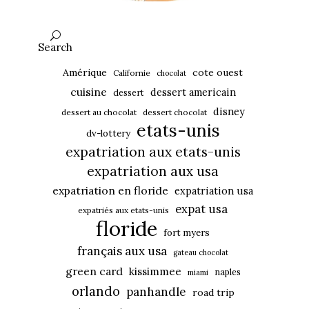
Search
Amérique
cote ouest
Californie
chocolat
cuisine
dessert americain
dessert
disney
dessert au chocolat
dessert chocolat
etats-unis
dv-lottery
expatriation aux etats-unis
expatriation aux usa
expatriation en floride
expatriation usa
expat usa
expatriés aux etats-unis
floride
fort myers
français aux usa
gateau chocolat
green card
kissimmee
naples
miami
orlando
panhandle
road trip