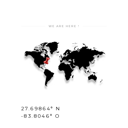
WE ARE HERE !
27.69864° N
-83.8046° O