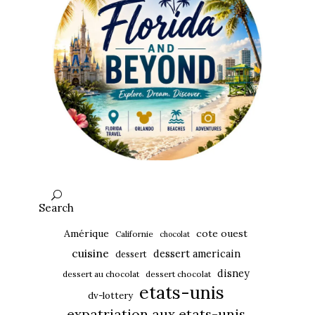
Search
Amérique
cote ouest
Californie
chocolat
cuisine
dessert americain
dessert
disney
dessert au chocolat
dessert chocolat
etats-unis
dv-lottery
expatriation aux etats-unis