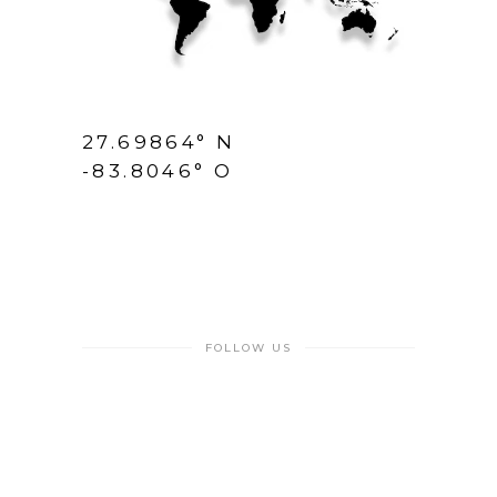
27.69864° N
-83.8046° O
FOLLOW US