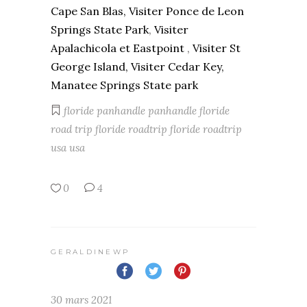
Cape San Blas,
Visiter Ponce de Leon
Springs State Park
,
Visiter
Apalachicola et Eastpoint
,
Visiter St
George Island,
Visiter Cedar Key,
Manatee Springs State park
floride
panhandle
panhandle floride
road trip floride
roadtrip floride
roadtrip
usa
usa
0
4
GERALDINEWP
30 mars 2021