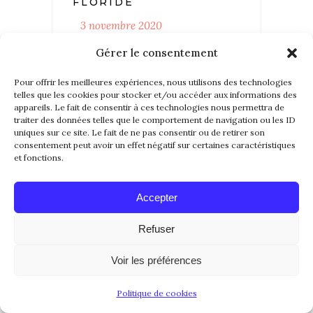
FLORIDE
3 novembre 2020
[…] en Floride, Visiter Destin
Gérer le consentement
en Floride, les villages de South
Pour offrir les meilleures expériences, nous utilisons des technologies
Walton, Visiter panama City
telles que les cookies pour stocker et/ou accéder aux informations des
Beach, Visiter Apalachicola,
appareils. Le fait de consentir à ces technologies nous permettra de
traiter des données telles que le comportement de navigation ou les ID
Visiter Cape San […]
uniques sur ce site. Le fait de ne pas consentir ou de retirer son
consentement peut avoir un effet négatif sur certaines caractéristiques
et fonctions.
REPLY...
Accepter
Refuser
Voir les préférences
Politique de cookies