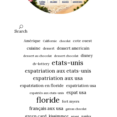
Search
Amérique
cote ouest
Californie
chocolat
cuisine
dessert americain
dessert
disney
dessert au chocolat
dessert chocolat
etats-unis
dv-lottery
expatriation aux etats-unis
expatriation aux usa
expatriation en floride
expatriation usa
expat usa
expatriés aux etats-unis
floride
fort myers
français aux usa
gateau chocolat
green card
kissimmee
naples
miami