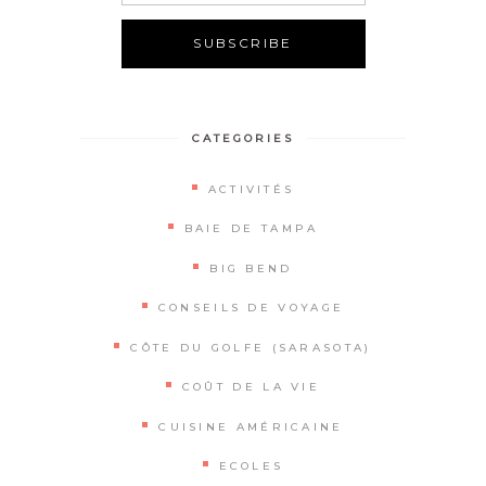
Alternative:
CATEGORIES
ACTIVITÉS
BAIE DE TAMPA
BIG BEND
CONSEILS DE VOYAGE
CÔTE DU GOLFE (SARASOTA)
COÛT DE LA VIE
CUISINE AMÉRICAINE
ECOLES