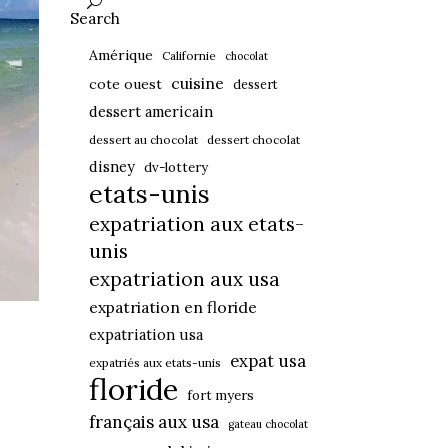
Search
Amérique
Californie
chocolat
cuisine
cote ouest
dessert
dessert americain
dessert au chocolat
dessert chocolat
disney
dv-lottery
etats-unis
expatriation aux etats-
unis
expatriation aux usa
expatriation en floride
expatriation usa
expat usa
expatriés aux etats-unis
floride
fort myers
français aux usa
gateau chocolat