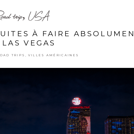
oad trip, USA
TUITES À FAIRE ABSOLUME
 LAS VEGAS
,
OAD TRIPS
VILLES AMÉRICAINES