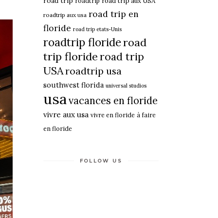
road trip
roadtrip
road trip aux USA
road trip en
roadtrip aux usa
floride
road trip etats-Unis
roadtrip floride
road
trip floride
road trip
USA
roadtrip usa
southwest florida
universal studios
usa
vacances en floride
vivre aux usa
vivre en floride
à faire
en floride
FOLLOW US