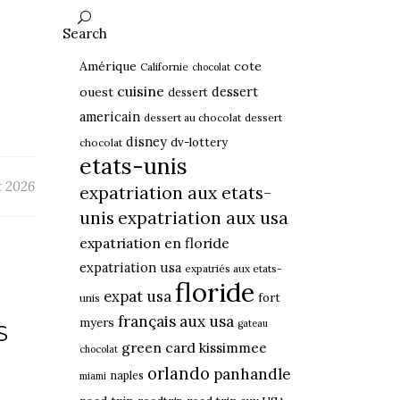
Search
Amérique
cote
Californie
chocolat
cuisine
dessert
ouest
dessert
americain
dessert au chocolat
dessert
disney
dv-lottery
chocolat
etats-unis
et 2026
expatriation aux etats-
unis
expatriation aux usa
expatriation en floride
expatriation usa
expatriés aux etats-
floride
expat usa
fort
unis
français aux usa
myers
gateau
S
green card
kissimmee
chocolat
orlando
panhandle
naples
miami