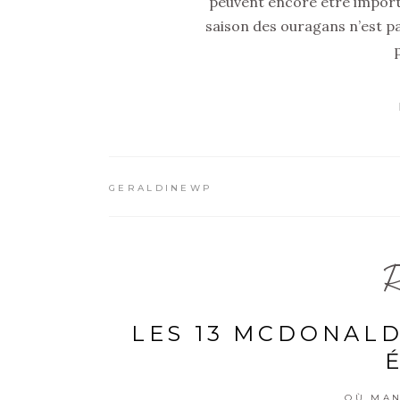
peuvent encore être importa
saison des ouragans n’est pas
GERALDINEWP
R
LES 13 MCDONALD
OÙ MAN