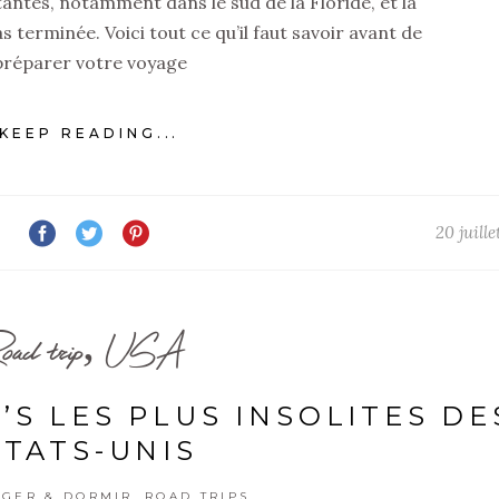
ntes, notamment dans le sud de la Floride, et la
 terminée. Voici tout ce qu’il faut savoir avant de
préparer votre voyage
KEEP READING...
20 juill
oad trip, USA
’S LES PLUS INSOLITES DE
ÉTATS-UNIS
,
GER & DORMIR
ROAD TRIPS