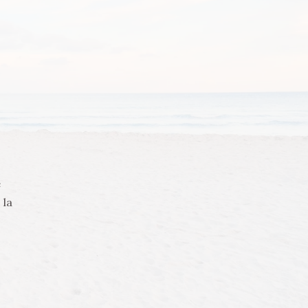
e
 la