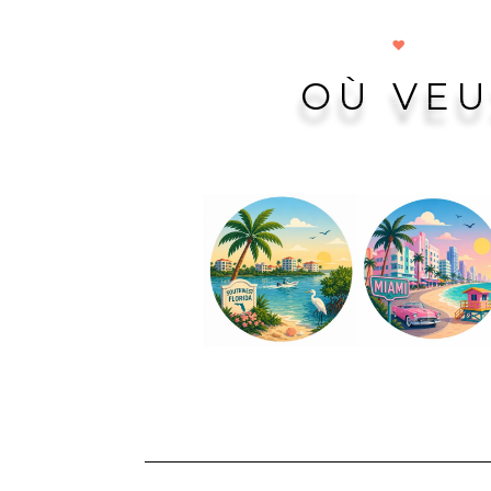
FLORIDE
S’INST
OÙ VEU