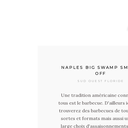
VISITER LES CENTR
COMMERCIAUX DU SU
OUEST DE LA FLORI
SUD OUEST FLORIDE
Après l'article sur Miromar Outl
vous propose aujourd'hui de dé
6 autres centres commerci
incontournables du sud-ouest 