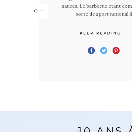
Floride, situés entre Naples e
Myers. Bien sûr, il en existe d’a
mais ceux-ci sont ceux que 
fréquentons le plus
KEEP READING...
10 ANS 