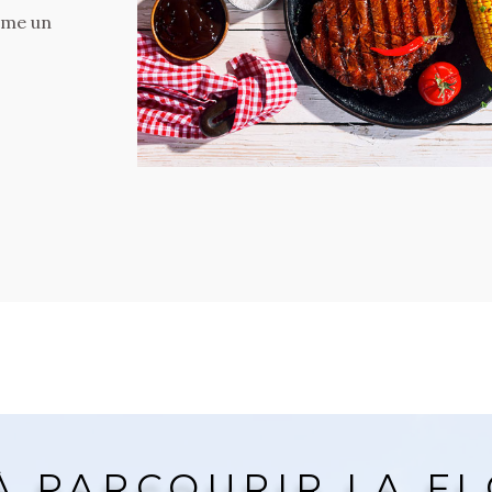
t Fort
utres,
nous
À PARCOURIR LA FL