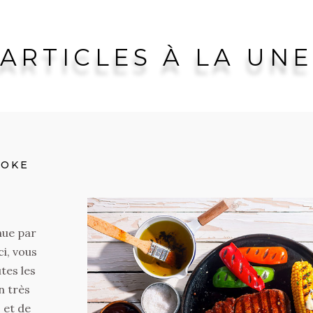
ARTICLES À LA UN
ES
D-
DE
ets, je
couvrir
aux
de la