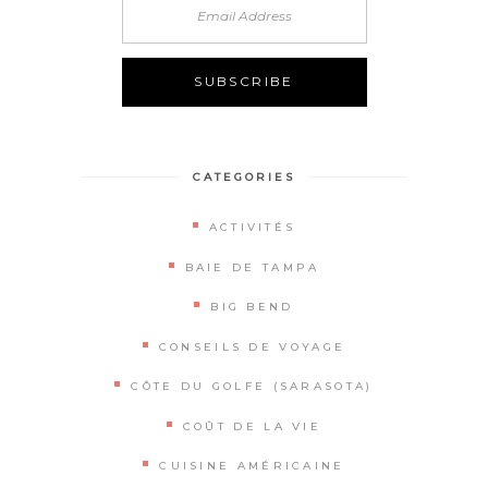
Alternative:
CATEGORIES
ACTIVITÉS
BAIE DE TAMPA
BIG BEND
CONSEILS DE VOYAGE
CÔTE DU GOLFE (SARASOTA)
COÛT DE LA VIE
CUISINE AMÉRICAINE