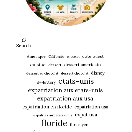
Search
Amérique
cote ouest
Californie
chocolat
cuisine
dessert americain
dessert
disney
dessert au chocolat
dessert chocolat
etats-unis
dv-lottery
expatriation aux etats-unis
expatriation aux usa
expatriation en floride
expatriation usa
expat usa
expatriés aux etats-unis
floride
fort myers