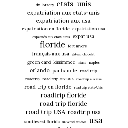
etats-unis
dv-lottery
expatriation aux etats-unis
expatriation aux usa
expatriation en floride
expatriation usa
expat usa
expatriés aux etats-unis
floride
fort myers
français aux usa
gateau chocolat
green card
kissimmee
naples
miami
orlando
panhandle
road trip
roadtrip
road trip aux USA
roadtrip aux usa
road trip en floride
road trip etats-Unis
roadtrip floride
road trip floride
road trip USA
roadtrip usa
usa
southwest florida
universal studios