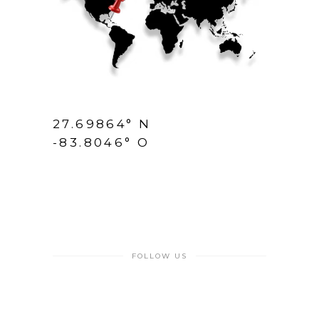
27.69864° N
-83.8046° O
FOLLOW US