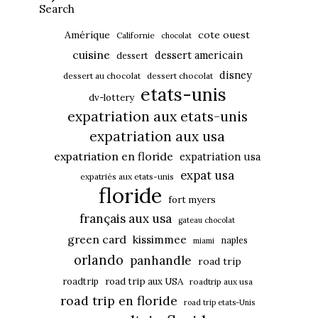
Search
Amérique
cote ouest
Californie
chocolat
cuisine
dessert americain
dessert
disney
dessert au chocolat
dessert chocolat
etats-unis
dv-lottery
expatriation aux etats-unis
expatriation aux usa
expatriation en floride
expatriation usa
expat usa
expatriés aux etats-unis
floride
fort myers
français aux usa
gateau chocolat
green card
kissimmee
naples
miami
orlando
panhandle
road trip
roadtrip
road trip aux USA
roadtrip aux usa
road trip en floride
road trip etats-Unis