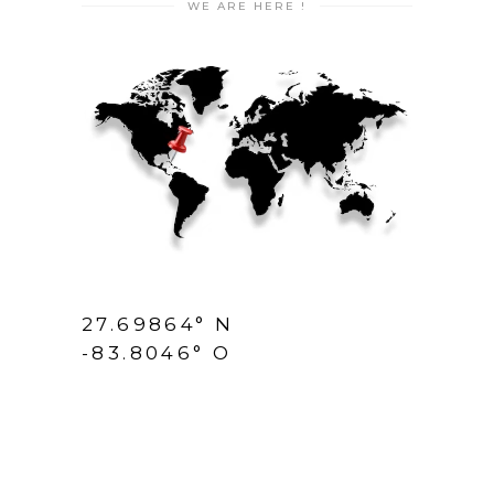
WE ARE HERE !
27.69864° N
-83.8046° O