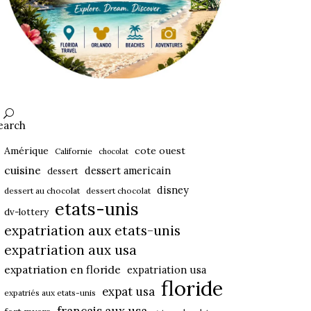
earch
Amérique
cote ouest
Californie
chocolat
cuisine
dessert americain
dessert
disney
dessert au chocolat
dessert chocolat
etats-unis
dv-lottery
expatriation aux etats-unis
expatriation aux usa
expatriation en floride
expatriation usa
floride
expat usa
expatriés aux etats-unis