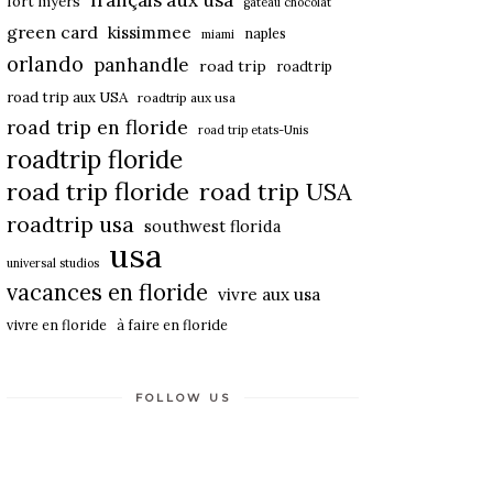
français aux usa
fort myers
gateau chocolat
green card
kissimmee
naples
miami
orlando
panhandle
road trip
roadtrip
road trip aux USA
roadtrip aux usa
road trip en floride
road trip etats-Unis
roadtrip floride
road trip floride
road trip USA
roadtrip usa
southwest florida
usa
universal studios
vacances en floride
vivre aux usa
vivre en floride
à faire en floride
FOLLOW US