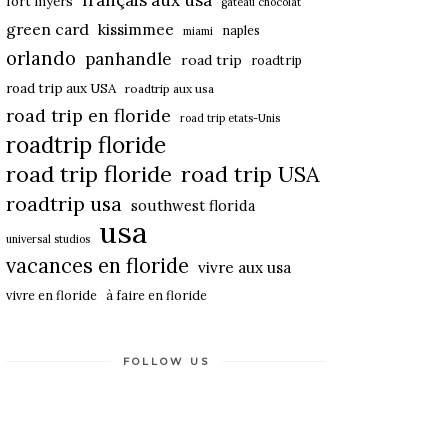
français aux usa
fort myers
gateau chocolat
green card
kissimmee
naples
miami
orlando
panhandle
road trip
roadtrip
road trip aux USA
roadtrip aux usa
road trip en floride
road trip etats-Unis
roadtrip floride
road trip floride
road trip USA
roadtrip usa
southwest florida
usa
universal studios
vacances en floride
vivre aux usa
vivre en floride
à faire en floride
FOLLOW US