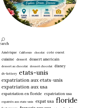
earch
Amérique
cote ouest
Californie
chocolat
cuisine
dessert americain
dessert
disney
dessert au chocolat
dessert chocolat
etats-unis
dv-lottery
expatriation aux etats-unis
expatriation aux usa
expatriation en floride
expatriation usa
floride
expat usa
expatriés aux etats-unis