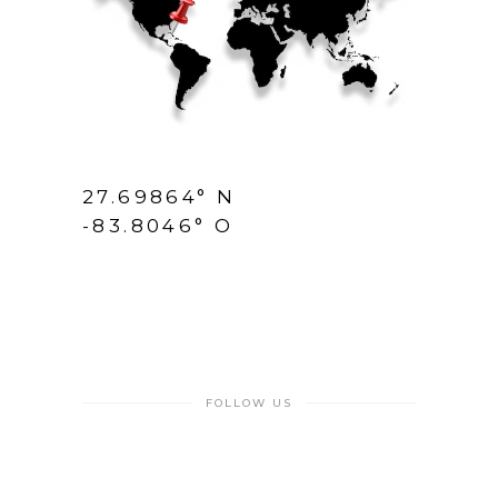
27.69864° N
-83.8046° O
FOLLOW US