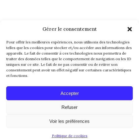
Gérer le consentement
NEWSLETTER
Pour offrir les meilleures expériences, nous utilisons des technologies
telles que les cookies pour stocker et/ou accéder aux informations des
appareils. Le fait de consentir à ces technologies nous permettra de
traiter des données telles que le comportement de navigation ou les ID
uniques sur ce site. Le fait de ne pas consentir ou de retirer son
consentement peut avoir un effet négatif sur certaines caractéristiques
et fonctions.
Alternative:
Accepter
Refuser
© 2016-2026. All Rights Reserved. Made with
Voir les préférences
Love by
Papillon Web
Politique de cookies