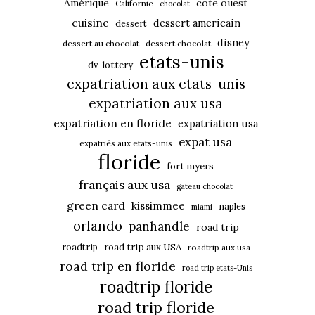
Amérique
cote ouest
Californie
chocolat
cuisine
dessert americain
dessert
disney
dessert au chocolat
dessert chocolat
etats-unis
dv-lottery
expatriation aux etats-unis
expatriation aux usa
expatriation en floride
expatriation usa
expat usa
expatriés aux etats-unis
floride
fort myers
français aux usa
gateau chocolat
green card
kissimmee
naples
miami
orlando
panhandle
road trip
roadtrip
road trip aux USA
roadtrip aux usa
road trip en floride
road trip etats-Unis
roadtrip floride
road trip floride