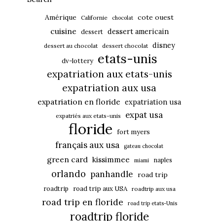
Amérique
cote ouest
Californie
chocolat
cuisine
dessert americain
dessert
disney
dessert au chocolat
dessert chocolat
etats-unis
dv-lottery
expatriation aux etats-unis
expatriation aux usa
expatriation en floride
expatriation usa
expat usa
expatriés aux etats-unis
floride
fort myers
français aux usa
gateau chocolat
green card
kissimmee
naples
miami
orlando
panhandle
road trip
roadtrip
road trip aux USA
roadtrip aux usa
road trip en floride
road trip etats-Unis
roadtrip floride