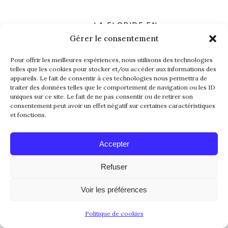
LA FLORIDE EN
OCTOBRE : MÉTÉO,
Gérer le consentement
FRÉQUENTATION ET
ÉVÉNEMENTS À NE
Pour offrir les meilleures expériences, nous utilisons des technologies
PAS MANQUER
telles que les cookies pour stocker et/ou accéder aux informations des
appareils. Le fait de consentir à ces technologies nous permettra de
LES 13 MCDONALD’S
traiter des données telles que le comportement de navigation ou les ID
LES PLUS INSOLITES
uniques sur ce site. Le fait de ne pas consentir ou de retirer son
DES ÉTATS-UNIS
consentement peut avoir un effet négatif sur certaines caractéristiques
et fonctions.
10 ACTIVITÉS
GRATUITES À FAIRE
Accepter
ABSOLUMENT À LAS
VEGAS
Refuser
QUE FAIRE À CAPITOL
Voir les préférences
REEF NATIONAL PARK
EN 1 JOURNÉE ? MON
GUIDE COMPLET ET
Politique de cookies
MES CONSEILS