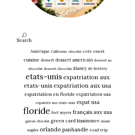
Search
Amérique
cote ouest
Californie
chocolat
cuisine
dessert americain
dessert
dessert au
disney
dv-lottery
chocolat
dessert chocolat
etats-unis
expatriation aux
etats-unis
expatriation aux usa
expatriation en floride
expatriation usa
expat usa
expatriés aux etats-unis
floride
français aux usa
fort myers
green card
kissimmee
gateau chocolat
miami
orlando
panhandle
road trip
naples