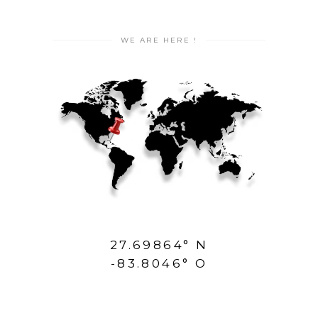
WE ARE HERE !
27.69864° N
-83.8046° O