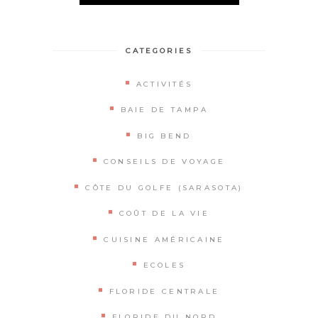
Alternative:
CATEGORIES
ACTIVITÉS
BAIE DE TAMPA
BIG BEND
CONSEILS DE VOYAGE
CÔTE DU GOLFE (SARASOTA)
COÛT DE LA VIE
CUISINE AMÉRICAINE
ECOLES
FLORIDE CENTRALE
FLORIDE DU NORD