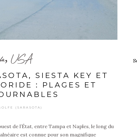
rida, USA
S
ASOTA, SIESTA KEY ET
LORIDE : PLAGES ET
OURNABLES
GOLFE (SARASOTA)
 ouest de l’État, entre Tampa et Naples, le long du
balnéaire est connue pour son magnifique