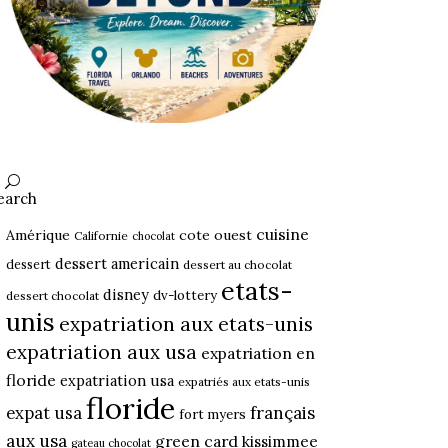
earch
cuisine
Amérique
cote ouest
Californie
chocolat
dessert americain
dessert
dessert au chocolat
etats-
disney
dv-lottery
dessert chocolat
unis
expatriation aux etats-unis
expatriation aux usa
expatriation en
floride
expatriation usa
expatriés aux etats-unis
floride
expat usa
français
fort myers
aux usa
green card
kissimmee
gateau chocolat