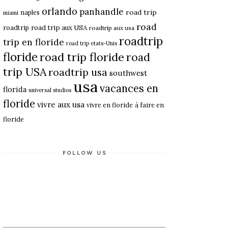
orlando
panhandle
road trip
naples
miami
road
roadtrip
road trip aux USA
roadtrip aux usa
roadtrip
trip en floride
road trip etats-Unis
floride
road trip floride
road
trip USA
roadtrip usa
southwest
usa
vacances en
florida
universal studios
floride
vivre aux usa
vivre en floride
à faire en
floride
FOLLOW US