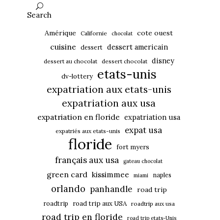
Search
Amérique
cote ouest
Californie
chocolat
cuisine
dessert americain
dessert
disney
dessert au chocolat
dessert chocolat
etats-unis
dv-lottery
expatriation aux etats-unis
expatriation aux usa
expatriation en floride
expatriation usa
expat usa
expatriés aux etats-unis
floride
fort myers
français aux usa
gateau chocolat
green card
kissimmee
naples
miami
orlando
panhandle
road trip
roadtrip
road trip aux USA
roadtrip aux usa
road trip en floride
road trip etats-Unis