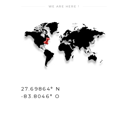
WE ARE HERE !
27.69864° N
-83.8046° O