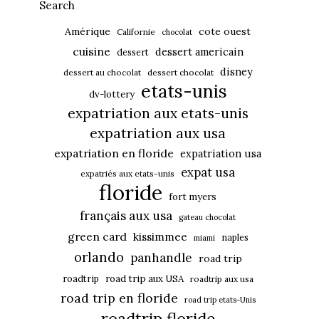
Search
Amérique
cote ouest
Californie
chocolat
cuisine
dessert americain
dessert
disney
dessert au chocolat
dessert chocolat
etats-unis
dv-lottery
expatriation aux etats-unis
expatriation aux usa
expatriation en floride
expatriation usa
expat usa
expatriés aux etats-unis
floride
fort myers
français aux usa
gateau chocolat
green card
kissimmee
naples
miami
orlando
panhandle
road trip
roadtrip
road trip aux USA
roadtrip aux usa
road trip en floride
road trip etats-Unis
roadtrip floride