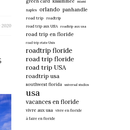
green card
kissimmee
miami
orlando
panhandle
naples
road trip
roadtrip
r 2020
road trip aux USA
roadtrip aux usa
road trip en floride
road trip etats-Unis
roadtrip floride
road trip floride
S
road trip USA
roadtrip usa
southwest florida
universal studios
usa
vacances en floride
vivre aux usa
vivre en floride
à faire en floride