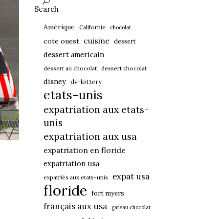
Search
Amérique
Californie
chocolat
cuisine
cote ouest
dessert
dessert americain
dessert au chocolat
dessert chocolat
disney
dv-lottery
etats-unis
expatriation aux etats-
unis
expatriation aux usa
expatriation en floride
expatriation usa
expat usa
expatriés aux etats-unis
floride
fort myers
français aux usa
gateau chocolat