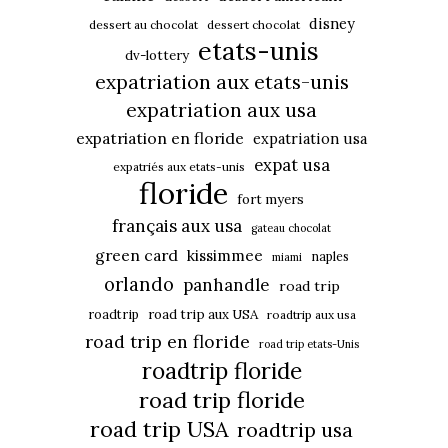
disney
dessert au chocolat
dessert chocolat
etats-unis
dv-lottery
expatriation aux etats-unis
expatriation aux usa
expatriation en floride
expatriation usa
expat usa
expatriés aux etats-unis
floride
fort myers
français aux usa
gateau chocolat
green card
kissimmee
naples
miami
orlando
panhandle
road trip
roadtrip
road trip aux USA
roadtrip aux usa
road trip en floride
road trip etats-Unis
roadtrip floride
road trip floride
road trip USA
roadtrip usa