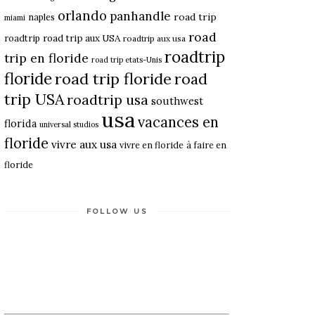
orlando
panhandle
road trip
naples
miami
road
roadtrip
road trip aux USA
roadtrip aux usa
roadtrip
trip en floride
road trip etats-Unis
floride
road trip floride
road
trip USA
roadtrip usa
southwest
usa
vacances en
florida
universal studios
floride
vivre aux usa
vivre en floride
à faire en
floride
FOLLOW US