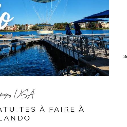
S
 trip, USA
ATUITES À FAIRE À
LANDO