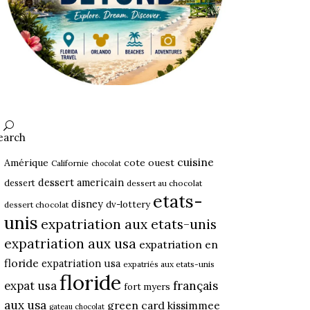
earch
cuisine
Amérique
cote ouest
Californie
chocolat
dessert americain
dessert
dessert au chocolat
etats-
disney
dv-lottery
dessert chocolat
unis
expatriation aux etats-unis
expatriation aux usa
expatriation en
floride
expatriation usa
expatriés aux etats-unis
floride
expat usa
français
fort myers
aux usa
green card
kissimmee
gateau chocolat