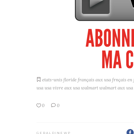
etats-unis
floride
français aux usa
frnçais en 
usa
usa
vivre aux usa
walmart
walmart aux usa
0
0
GERALDINEWP