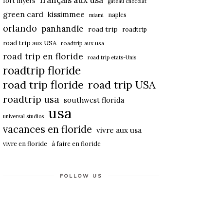
français aux usa
fort myers
gateau chocolat
green card
kissimmee
naples
miami
orlando
panhandle
road trip
roadtrip
road trip aux USA
roadtrip aux usa
road trip en floride
road trip etats-Unis
roadtrip floride
road trip floride
road trip USA
roadtrip usa
southwest florida
usa
universal studios
vacances en floride
vivre aux usa
vivre en floride
à faire en floride
FOLLOW US