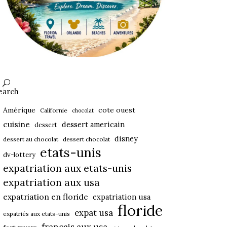
earch
Amérique
cote ouest
Californie
chocolat
cuisine
dessert americain
dessert
disney
dessert au chocolat
dessert chocolat
etats-unis
dv-lottery
expatriation aux etats-unis
expatriation aux usa
expatriation en floride
expatriation usa
floride
expat usa
expatriés aux etats-unis