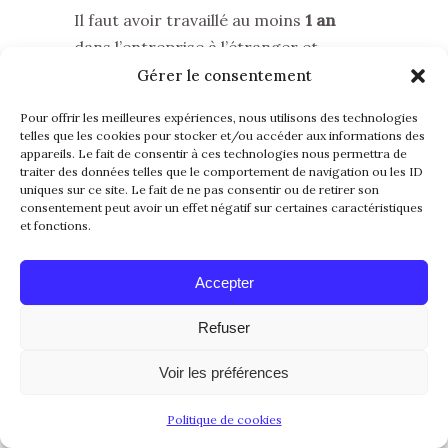
Il faut avoir travaillé au moins
1 an
dans l’entreprise à l’étranger et
occuper un poste de direction (
L-1A
)
Gérer le consentement
ou spécialisé (
L-1B
)
Pour offrir les meilleures expériences, nous utilisons des technologies
Durée du visa :
telles que les cookies pour stocker et/ou accéder aux informations des
appareils. Le fait de consentir à ces technologies nous permettra de
Jusqu’à
7 ans
pour les cadres (L-1A) et
traiter des données telles que le comportement de navigation ou les ID
jusqu’à
5 ans
pour les profils
uniques sur ce site. Le fait de ne pas consentir ou de retirer son
consentement peut avoir un effet négatif sur certaines caractéristiques
spécialisés (L-1B)
et fonctions.
Si la filiale américaine est récente le
visa initial de 1 an est renouvelable.
Accepter
L’USCIS vérifie si l’entreprise a
Refuser
réellement embauché des employés
américains et généré du profit avant
Voir les préférences
de renouveler pour 2 ou 3 ans. C’est
une étape cruciale et souvent
Politique de cookies
stressante pour les entrepreneurs.