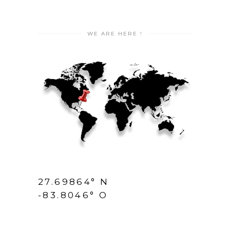
WE ARE HERE !
27.69864° N
-83.8046° O