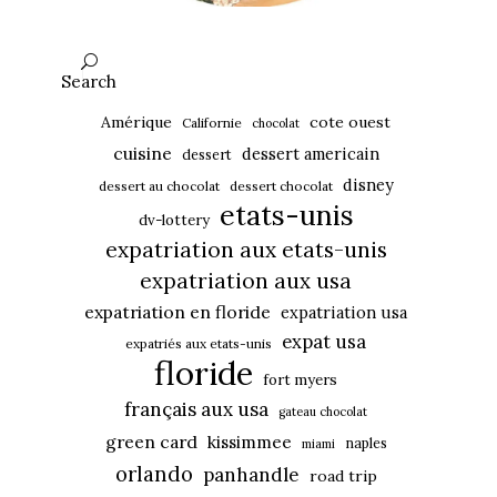
Search
Amérique
cote ouest
Californie
chocolat
cuisine
dessert americain
dessert
disney
dessert au chocolat
dessert chocolat
etats-unis
dv-lottery
expatriation aux etats-unis
expatriation aux usa
expatriation en floride
expatriation usa
expat usa
expatriés aux etats-unis
floride
fort myers
français aux usa
gateau chocolat
green card
kissimmee
naples
miami
orlando
panhandle
road trip