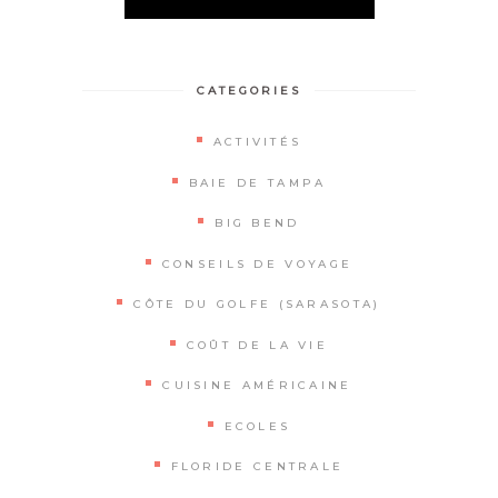
Alternative:
CATEGORIES
ACTIVITÉS
BAIE DE TAMPA
BIG BEND
CONSEILS DE VOYAGE
CÔTE DU GOLFE (SARASOTA)
COÛT DE LA VIE
CUISINE AMÉRICAINE
ECOLES
FLORIDE CENTRALE