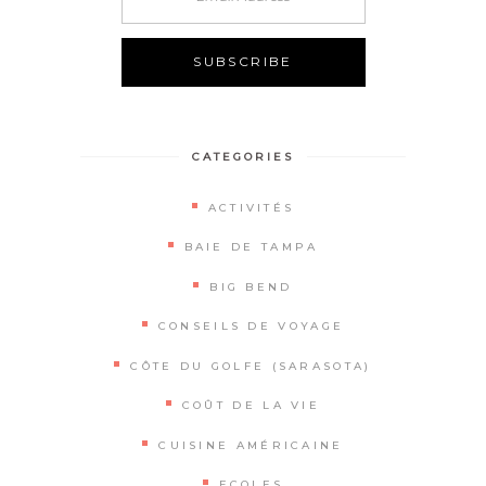
Alternative:
CATEGORIES
ACTIVITÉS
BAIE DE TAMPA
BIG BEND
CONSEILS DE VOYAGE
CÔTE DU GOLFE (SARASOTA)
COÛT DE LA VIE
CUISINE AMÉRICAINE
ECOLES