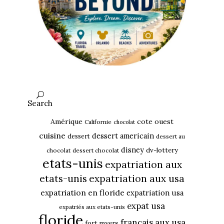
Search
Amérique
cote ouest
Californie
chocolat
cuisine
dessert americain
dessert
dessert au
disney
dv-lottery
chocolat
dessert chocolat
etats-unis
expatriation aux
etats-unis
expatriation aux usa
expatriation en floride
expatriation usa
expat usa
expatriés aux etats-unis
floride
français aux usa
fort myers