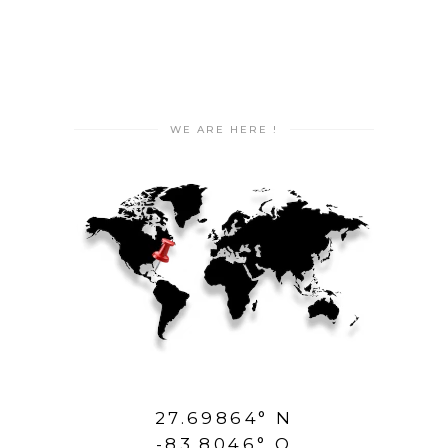
WE ARE HERE !
27.69864° N
-83.8046° O