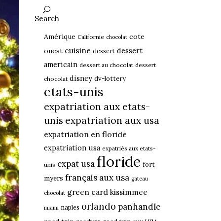
Search
Amérique
cote
Californie
chocolat
cuisine
dessert
ouest
dessert
americain
dessert au chocolat
dessert
disney
dv-lottery
chocolat
etats-unis
expatriation aux etats-
unis
expatriation aux usa
expatriation en floride
expatriation usa
expatriés aux etats-
floride
expat usa
fort
unis
français aux usa
myers
gateau
green card
kissimmee
chocolat
orlando
panhandle
naples
miami