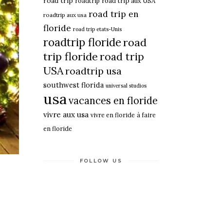
road trip
roadtrip
road trip aux USA
road trip en
roadtrip aux usa
floride
road trip etats-Unis
roadtrip floride
road
trip floride
road trip
USA
roadtrip usa
southwest florida
universal studios
usa
vacances en floride
vivre aux usa
vivre en floride
à faire
en floride
FOLLOW US