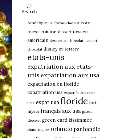
Search
Amérique
cote
Californie
chocolat
cuisine
dessert
ouest
dessert
americain
dessert au chocolat
dessert
disney
dv-lottery
chocolat
etats-unis
expatriation aux etats-
unis
expatriation aux usa
expatriation en floride
expatriation usa
expatriés aux etats-
floride
expat usa
fort
unis
français aux usa
myers
gateau
green card
kissimmee
chocolat
orlando
panhandle
naples
miami