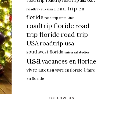
road trip
roadtrip
road trip aux USA
road trip en
roadtrip aux usa
floride
road trip etats-Unis
roadtrip floride
road
trip floride
road trip
USA
roadtrip usa
southwest florida
universal studios
usa
vacances en floride
vivre aux usa
vivre en floride
à faire
en floride
FOLLOW US