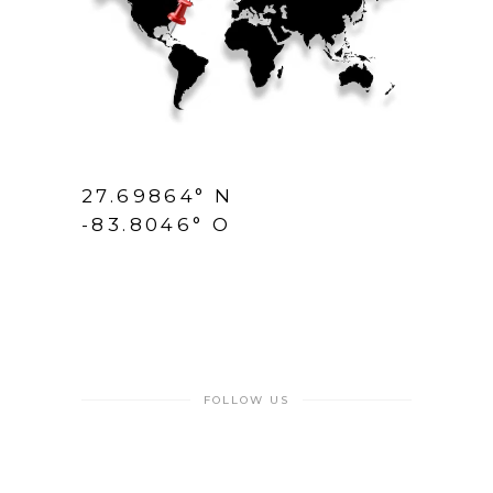
27.69864° N
-83.8046° O
FOLLOW US