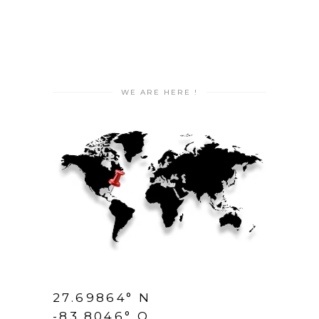
WE ARE HERE !
27.69864° N
-83.8046° O