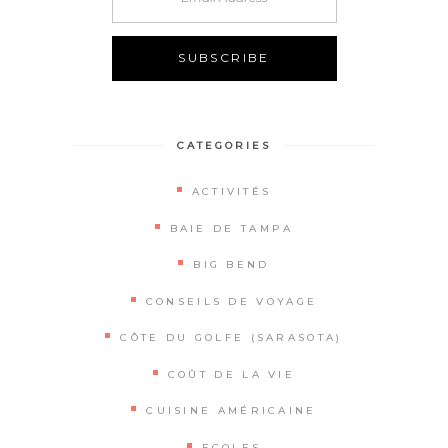
Alternative:
CATEGORIES
ACTIVITÉS
BAIE DE TAMPA
BIG BEND
CONSEILS DE VOYAGE
CÔTE DU GOLFE (SARASOTA)
COÛT DE LA VIE
CUISINE AMÉRICAINE
ECOLES