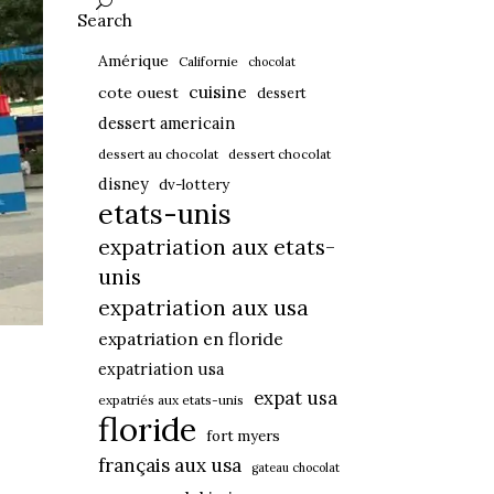
Search
Amérique
Californie
chocolat
cuisine
cote ouest
dessert
dessert americain
dessert au chocolat
dessert chocolat
disney
dv-lottery
etats-unis
expatriation aux etats-
unis
expatriation aux usa
expatriation en floride
expatriation usa
expat usa
expatriés aux etats-unis
floride
fort myers
français aux usa
gateau chocolat