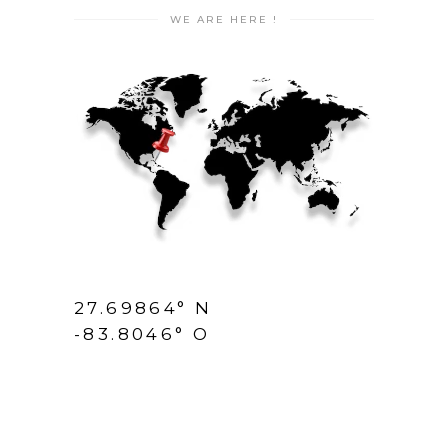
WE ARE HERE !
27.69864° N
-83.8046° O