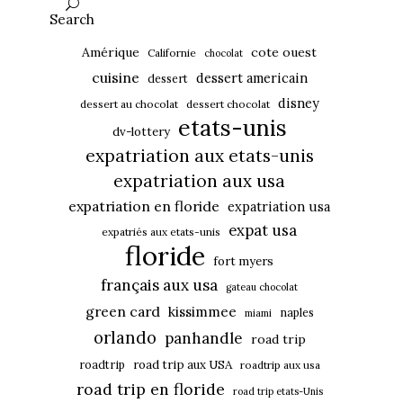
Search
Amérique
cote ouest
Californie
chocolat
cuisine
dessert americain
dessert
disney
dessert au chocolat
dessert chocolat
etats-unis
dv-lottery
expatriation aux etats-unis
expatriation aux usa
expatriation en floride
expatriation usa
expat usa
expatriés aux etats-unis
floride
fort myers
français aux usa
gateau chocolat
green card
kissimmee
naples
miami
orlando
panhandle
road trip
roadtrip
road trip aux USA
roadtrip aux usa
road trip en floride
road trip etats-Unis