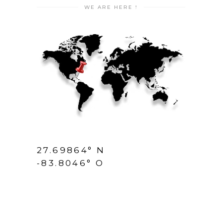
WE ARE HERE !
27.69864° N
-83.8046° O