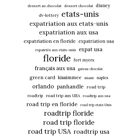
disney
dessert au chocolat
dessert chocolat
etats-unis
dv-lottery
expatriation aux etats-unis
expatriation aux usa
expatriation en floride
expatriation usa
expat usa
expatriés aux etats-unis
floride
fort myers
français aux usa
gateau chocolat
green card
kissimmee
naples
miami
orlando
panhandle
road trip
roadtrip
road trip aux USA
roadtrip aux usa
road trip en floride
road trip etats-Unis
roadtrip floride
road trip floride
road trip USA
roadtrip usa