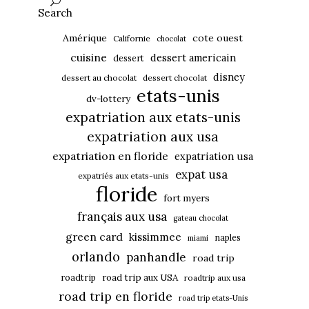
Search
Amérique
cote ouest
Californie
chocolat
cuisine
dessert americain
dessert
disney
dessert au chocolat
dessert chocolat
etats-unis
dv-lottery
expatriation aux etats-unis
expatriation aux usa
expatriation en floride
expatriation usa
expat usa
expatriés aux etats-unis
floride
fort myers
français aux usa
gateau chocolat
green card
kissimmee
naples
miami
orlando
panhandle
road trip
roadtrip
road trip aux USA
roadtrip aux usa
road trip en floride
road trip etats-Unis