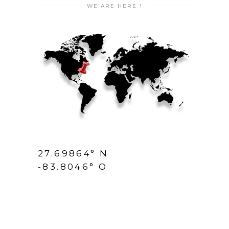
WE ARE HERE !
27.69864° N
-83.8046° O