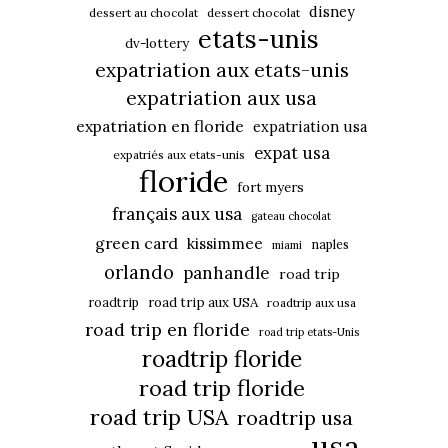
disney
dessert au chocolat
dessert chocolat
etats-unis
dv-lottery
expatriation aux etats-unis
expatriation aux usa
expatriation en floride
expatriation usa
expat usa
expatriés aux etats-unis
floride
fort myers
français aux usa
gateau chocolat
green card
kissimmee
naples
miami
orlando
panhandle
road trip
roadtrip
road trip aux USA
roadtrip aux usa
road trip en floride
road trip etats-Unis
roadtrip floride
road trip floride
road trip USA
roadtrip usa
usa