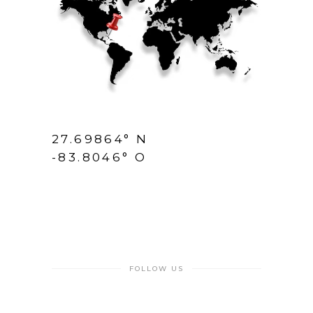
27.69864° N
-83.8046° O
FOLLOW US