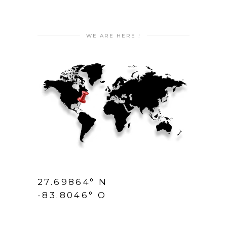
WE ARE HERE !
27.69864° N
-83.8046° O