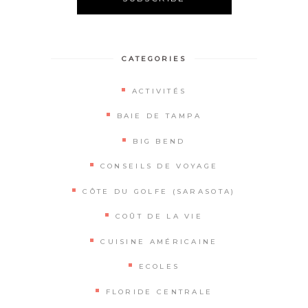
Alternative:
CATEGORIES
ACTIVITÉS
BAIE DE TAMPA
BIG BEND
CONSEILS DE VOYAGE
CÔTE DU GOLFE (SARASOTA)
COÛT DE LA VIE
CUISINE AMÉRICAINE
ECOLES
FLORIDE CENTRALE