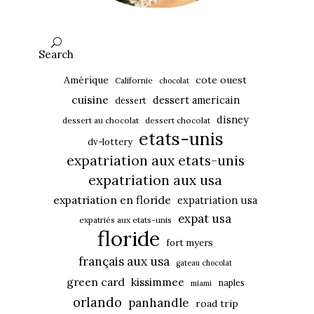
Search
Amérique
cote ouest
Californie
chocolat
cuisine
dessert americain
dessert
disney
dessert au chocolat
dessert chocolat
etats-unis
dv-lottery
expatriation aux etats-unis
expatriation aux usa
expatriation en floride
expatriation usa
expat usa
expatriés aux etats-unis
floride
fort myers
français aux usa
gateau chocolat
green card
kissimmee
naples
miami
orlando
panhandle
road trip