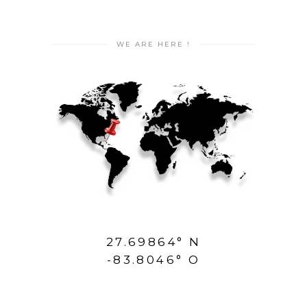
WE ARE HERE !
27.69864° N
-83.8046° O