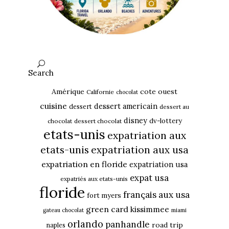
Search
Amérique
cote ouest
Californie
chocolat
cuisine
dessert americain
dessert
dessert au
disney
dv-lottery
chocolat
dessert chocolat
etats-unis
expatriation aux
etats-unis
expatriation aux usa
expatriation en floride
expatriation usa
expat usa
expatriés aux etats-unis
floride
français aux usa
fort myers
green card
kissimmee
gateau chocolat
miami
orlando
panhandle
road trip
naples