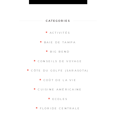
Alternative:
CATEGORIES
ACTIVITÉS
BAIE DE TAMPA
BIG BEND
CONSEILS DE VOYAGE
CÔTE DU GOLFE (SARASOTA)
COÛT DE LA VIE
CUISINE AMÉRICAINE
ECOLES
FLORIDE CENTRALE