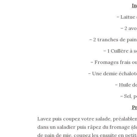
In
– Laitue
– 2 av
– 2 tranches de pain
– 1 Cuillère à
– Fromages frais o
– Une demie échalot
– Huile d
– Sel, 
Pr
Lavez puis coupez votre salade, préalable
dans un saladier puis râpez du fromage (de 
de pain de mie, coupez les ensuite en petits