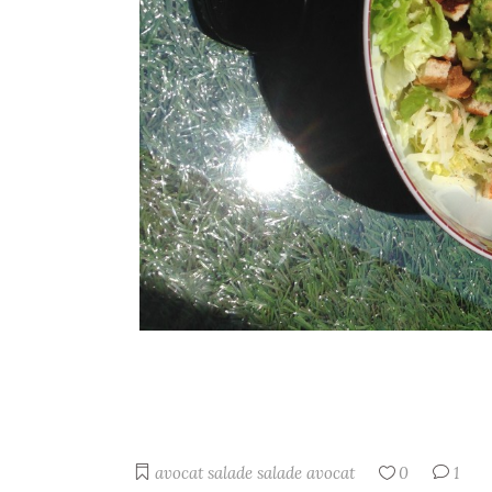
avocat
salade
salade avocat
0
1