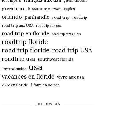
français aux usa
fort myers
gateau chocolat
green card
kissimmee
naples
miami
orlando
panhandle
road trip
roadtrip
road trip aux USA
roadtrip aux usa
road trip en floride
road trip etats-Unis
roadtrip floride
road trip floride
road trip USA
roadtrip usa
southwest florida
usa
universal studios
vacances en floride
vivre aux usa
vivre en floride
à faire en floride
FOLLOW US