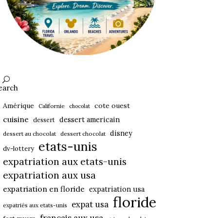
earch
Amérique
cote ouest
Californie
chocolat
cuisine
dessert americain
dessert
disney
dessert au chocolat
dessert chocolat
etats-unis
dv-lottery
expatriation aux etats-unis
expatriation aux usa
expatriation en floride
expatriation usa
floride
expat usa
expatriés aux etats-unis