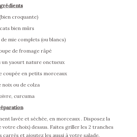
grédients
 (bien croquante)
ocats bien mûrs
 de mie complets (ou blancs)
 soupe de fromage râpé
u un yaourt nature onctueux
e coupée en petits morceaux
e noix ou de colza
poivre, curcuma
éparation
ment lavée et séchée, en morceaux . Disposez la
votre choix) dessus. Faites griller les 2 tranches
 carrés et ajoutez les aussi à votre salade.