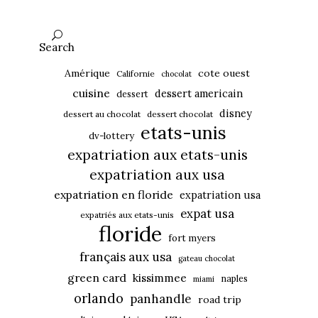
Search
Amérique
cote ouest
Californie
chocolat
cuisine
dessert americain
dessert
disney
dessert au chocolat
dessert chocolat
etats-unis
dv-lottery
expatriation aux etats-unis
expatriation aux usa
expatriation en floride
expatriation usa
expat usa
expatriés aux etats-unis
floride
fort myers
français aux usa
gateau chocolat
green card
kissimmee
naples
miami
orlando
panhandle
road trip