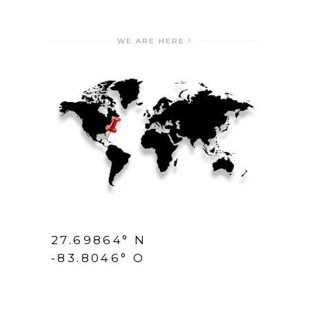
WE ARE HERE !
27.69864° N
-83.8046° O