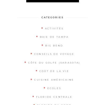
Alternative:
CATEGORIES
ACTIVITÉS
BAIE DE TAMPA
BIG BEND
CONSEILS DE VOYAGE
CÔTE DU GOLFE (SARASOTA)
COÛT DE LA VIE
CUISINE AMÉRICAINE
ECOLES
FLORIDE CENTRALE