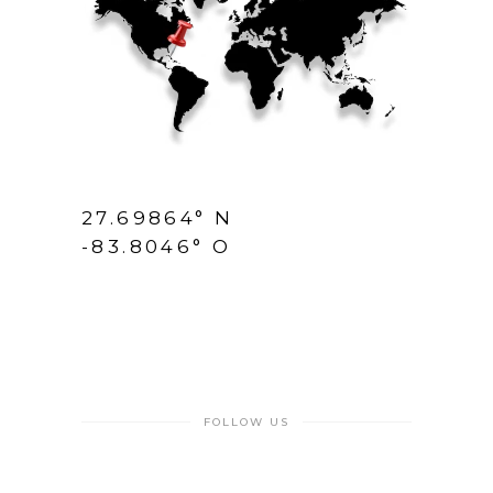
27.69864° N
-83.8046° O
FOLLOW US