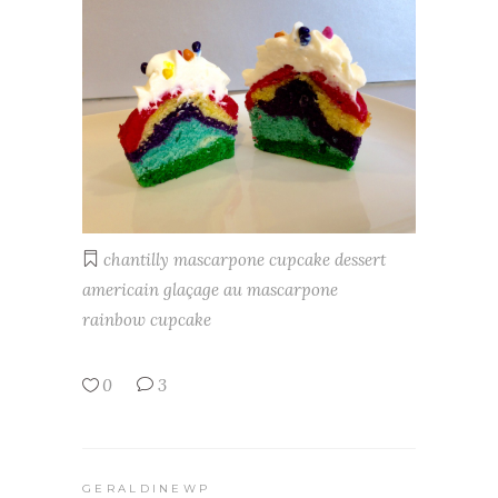
chantilly mascarpone
cupcake
dessert
americain
glaçage au mascarpone
rainbow cupcake
0
3
GERALDINEWP