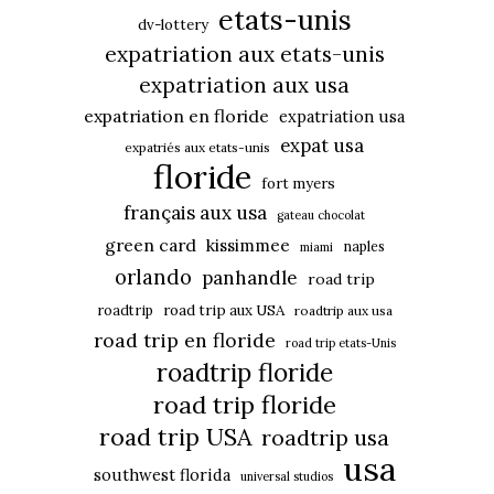
etats-unis
dv-lottery
expatriation aux etats-unis
expatriation aux usa
expatriation en floride
expatriation usa
expat usa
expatriés aux etats-unis
floride
fort myers
français aux usa
gateau chocolat
green card
kissimmee
naples
miami
orlando
panhandle
road trip
roadtrip
road trip aux USA
roadtrip aux usa
road trip en floride
road trip etats-Unis
roadtrip floride
road trip floride
road trip USA
roadtrip usa
usa
southwest florida
universal studios