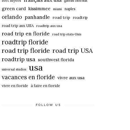
français aux usa
fort myers
gateau chocolat
green card
kissimmee
naples
miami
orlando
panhandle
road trip
roadtrip
road trip aux USA
roadtrip aux usa
road trip en floride
road trip etats-Unis
roadtrip floride
road trip floride
road trip USA
roadtrip usa
southwest florida
usa
universal studios
vacances en floride
vivre aux usa
vivre en floride
à faire en floride
FOLLOW US