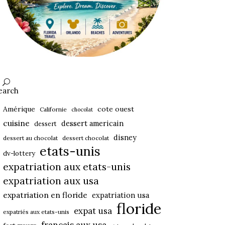
earch
Amérique
cote ouest
Californie
chocolat
cuisine
dessert americain
dessert
disney
dessert au chocolat
dessert chocolat
etats-unis
dv-lottery
expatriation aux etats-unis
expatriation aux usa
expatriation en floride
expatriation usa
floride
expat usa
expatriés aux etats-unis