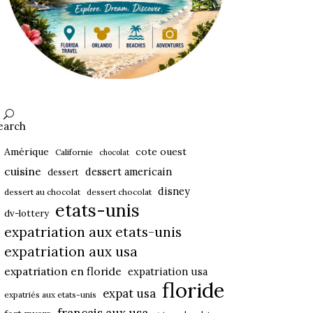
earch
Amérique
cote ouest
Californie
chocolat
cuisine
dessert americain
dessert
disney
dessert au chocolat
dessert chocolat
etats-unis
dv-lottery
expatriation aux etats-unis
expatriation aux usa
expatriation en floride
expatriation usa
floride
expat usa
expatriés aux etats-unis