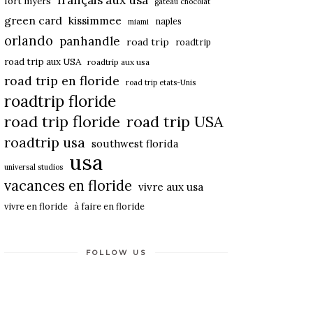
français aux usa
fort myers
gateau chocolat
green card
kissimmee
naples
miami
orlando
panhandle
road trip
roadtrip
road trip aux USA
roadtrip aux usa
road trip en floride
road trip etats-Unis
roadtrip floride
road trip floride
road trip USA
roadtrip usa
southwest florida
usa
universal studios
vacances en floride
vivre aux usa
vivre en floride
à faire en floride
FOLLOW US