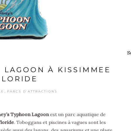
S
 LAGOON À KISSIMMEE
FLORIDE
,
LE
PARCS D’ATTRACTIONS
ney’s Typhoon Lagoon
est un parc aquatique de
loride
. Toboggans et piscines à vagues sont les
ossède aussi des lagons, des aquariums et une plage