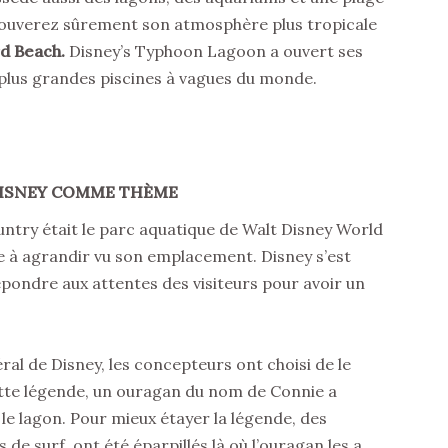
trouverez sûrement son atmosphère plus tropicale
rd Beach.
Disney’s Typhoon Lagoon a ouvert ses
es plus grandes piscines à vagues du monde.
DISNEY COMME THÈME
untry était le parc aquatique de Walt Disney World
ble à agrandir vu son emplacement. Disney s’est
épondre aux attentes des visiteurs pour avoir un
ral de Disney, les concepteurs ont choisi de le
ette légende, un ouragan du nom de Connie a
le lagon. Pour mieux étayer la légende, des
 de surf ont été éparpillés là où l’ouragan les a