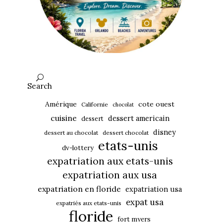
Search
Amérique
cote ouest
Californie
chocolat
cuisine
dessert americain
dessert
disney
dessert au chocolat
dessert chocolat
etats-unis
dv-lottery
expatriation aux etats-unis
expatriation aux usa
expatriation en floride
expatriation usa
expat usa
expatriés aux etats-unis
floride
fort myers