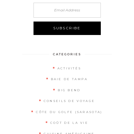
Alternative:
CATEGORIES
ACTIVITÉS
BAIE DE TAMPA
BIG BEND
CONSEILS DE VOYAGE
CÔTE DU GOLFE (SARASOTA)
COÛT DE LA VIE
CUISINE AMÉRICAINE