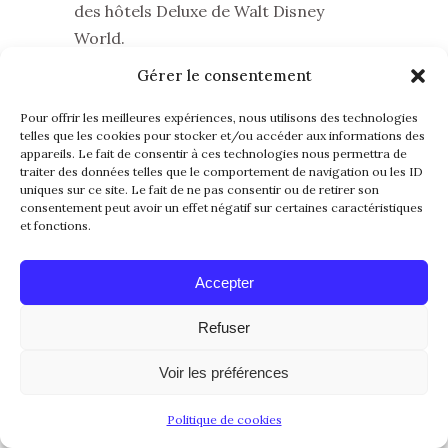
des hôtels Deluxe de Walt Disney
World.
Son principal atout reste son
Gérer le consentement
emplacement exceptionnel. Pouvoir
Pour offrir les meilleures expériences, nous utilisons des technologies
rejoindre EPCOT à pied en quelques
telles que les cookies pour stocker et/ou accéder aux informations des
minutes est un luxe que peu d’hôtels
appareils. Le fait de consentir à ces technologies nous permettra de
traiter des données telles que le comportement de navigation ou les ID
Disney peuvent offrir. La proximité
uniques sur ce site. Le fait de ne pas consentir ou de retirer son
avec Hollywood Studios constitue
consentement peut avoir un effet négatif sur certaines caractéristiques
et fonctions.
également un énorme avantage.
L’hôtel attire particulièrement les
Accepter
visiteurs qui aiment passer du temps
dans les restaurants, profiter des
Refuser
promenades en soirée et explorer la
Voir les préférences
zone autour du Crescent Lake.
Les familles avec jeunes enfants
Politique de cookies
préfèrent parfois le Beach Club pour