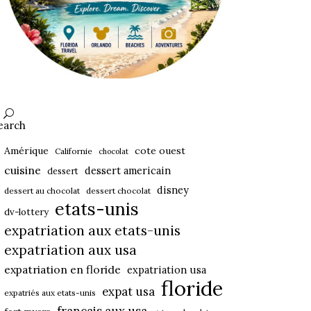
earch
Amérique
cote ouest
Californie
chocolat
cuisine
dessert americain
dessert
disney
dessert au chocolat
dessert chocolat
etats-unis
dv-lottery
expatriation aux etats-unis
expatriation aux usa
expatriation en floride
expatriation usa
floride
expat usa
expatriés aux etats-unis