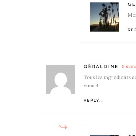
GE
Mer
REP
9 mars
GÉRALDINE
Tous les ingrédients so
vous 4
REPLY...