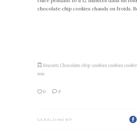
cuire pendant 10 à 12 minutes dans un four
chocolate chip cookies chauds ou froids. 
biscuits
Chocolate chip cookies
cookies
cooki
usa
0
9
GERALDINEWP