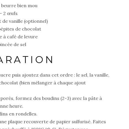
e beurre bien mou
– 2 œufs
t de vanille (optionnel)
pépites de chocolat
re à café de levure
pincée de sel
ARATION
e puis ajoutez dans cet ordre : le sel, la vanille,
de chocolat (bien mélanger à chaque ajout
porés, formez des boudins (2-3) avec la pâte à
onne heure.
dins en rondelles.
une plaque recouverte de papier sulfurisé. Faites