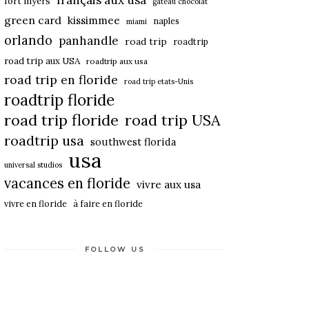
français aux usa
fort myers
gateau chocolat
green card
kissimmee
naples
miami
orlando
panhandle
road trip
roadtrip
road trip aux USA
roadtrip aux usa
road trip en floride
road trip etats-Unis
roadtrip floride
road trip floride
road trip USA
roadtrip usa
southwest florida
usa
universal studios
vacances en floride
vivre aux usa
vivre en floride
à faire en floride
FOLLOW US