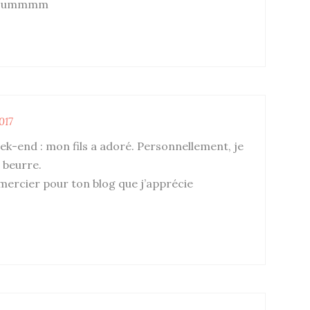
Mioummmm
017
ek-end : mon fils a adoré. Personnellement, je
e beurre.
emercier pour ton blog que j’apprécie