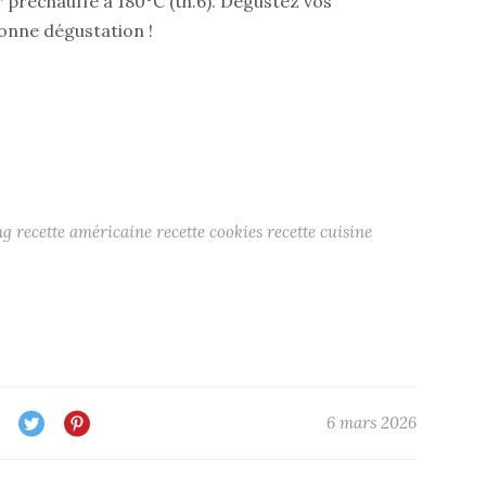
 préchauffé à 180°C (th.6). Dégustez vos
Bonne dégustation !
ng
recette américaine
recette cookies
recette cuisine
6 mars 2026