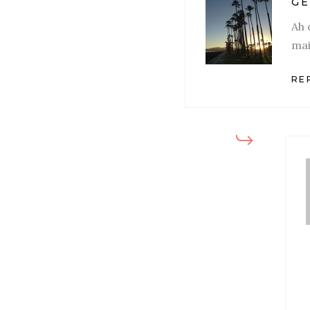
GE
Ah 
mai
REP