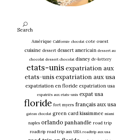
Search
Amérique
cote ouest
Californie
chocolat
cuisine
dessert americain
dessert
dessert au
disney
dv-lottery
chocolat
dessert chocolat
etats-unis
expatriation aux
etats-unis
expatriation aux usa
expatriation en floride
expatriation usa
expat usa
expatriés aux etats-unis
floride
français aux usa
fort myers
green card
kissimmee
gateau chocolat
miami
orlando
panhandle
road trip
naples
roadtrip
road trip aux USA
roadtrip aux usa