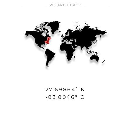
WE ARE HERE !
27.69864° N
-83.8046° O